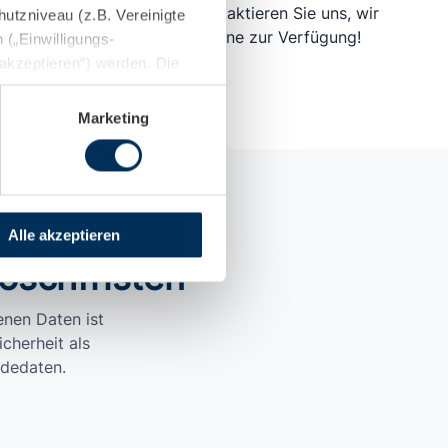
siegel
telefonisch. Kontaktieren Sie uns, wir
utzniveau (z.B. Vereinigte
stehen Ihnen gerne zur Verfügung!​
(„Einwilligungs-
 akzeptieren“) werden. Die
elblauen Button unten rechts
chutzerklärung
und
Marketing
Alle akzeptieren
öschfristen
nen Daten ist
cherheit als
ldedaten.