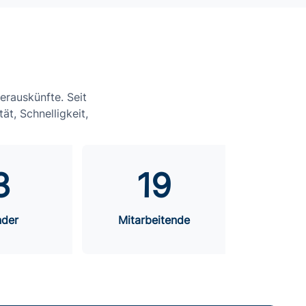
terauskünfte. Seit
t, Schnelligkeit,
3
19
nder
Mitarbeitende