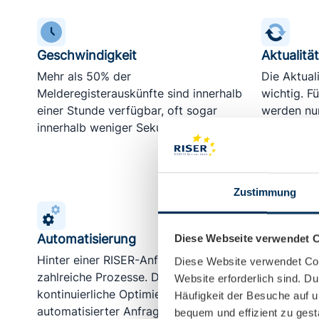
Geschwindigkeit
Aktualität
Mehr als 50% der
Die Aktuali
Melderegisterauskünfte sind innerhalb
wichtig. F
einer Stunde verfügbar, oft sogar
werden nur
innerhalb weniger Sekunden
Melderegis
Zustimmung
Automatisierung
Plausibilit
Diese Webseite verwendet C
Hinter einer RISER-Anfrage stehen
Wir überp
Diese Website verwendet Cook
zahlreiche Prozesse. Durch
Melderegis
Website erforderlich sind. 
kontinuierliche Optimierung
Sekunden a
Häufigkeit der Besuche auf u
automatisierter Anfragen können wir
korrigiere
bequem und effizient zu ges