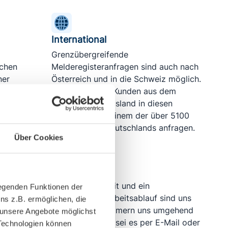
International
Grenzübergreifende
schen
Melderegisteranfragen sind auch nach
ner
Österreich und in die Schweiz möglich.
chen wir
Ebenso können Kunden aus dem
n Zugang
europäischen Ausland in diesen
Ländern sowie einem der über 5100
Meldeämtern Deutschlands anfragen.​
Über Cookies
Kundenservice
ternehmen
Ihre Zufriedenheit und ein
legenden Funktionen der
die
reibungsloser Arbeitsablauf sind uns
ns z.B. ermöglichen, die
wichtig. Wir kümmern uns umgehend
, unsere Angebote möglichst
ßig mit
um Ihr Anliegen, sei es per E-Mail oder
Technologien können