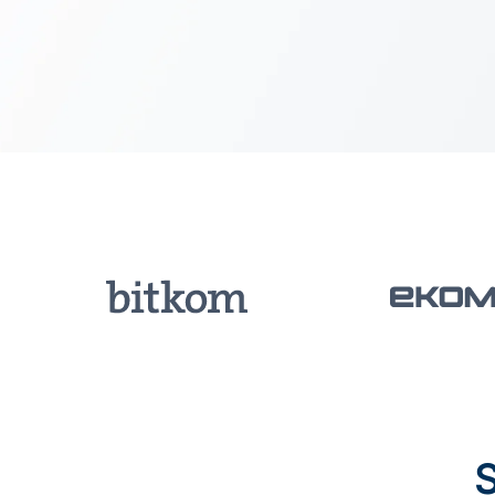
5.000+ Meldeämter
Eine Melderegisteraus
RISER bietet einen Onlineservice zur Aktualisierung 
Adressensuche mit RISER ist deutschlandweit, in Öst
Schweiz in jedem Einwohnermeldeamt möglich.
S