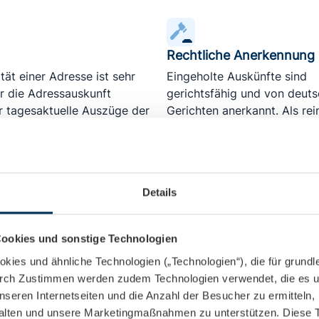
Rechtliche Anerkennung
tät einer Adresse ist sehr
Eingeholte Auskünfte sind
ür die Adressauskunft
gerichtsfähig und von deut
 tagesaktuelle Auszüge der
Gerichten anerkannt. Als rei
ter verwendet.
Auftragsverarbeiter ermögli
lediglich den elektronische
zur Meldebehörde.
Details
ät
Datenschutz
ookies und sonstige Technologien
rüfen eingehende
Als erstes europäisches Un
ies und ähnliche Technologien („Technologien“), die für grund
teranfragen innerhalb von
wurde der RISERService für 
Durch Zustimmen werden zudem Technologien verwendet, die es u
uf Plausibilität und
datenschutzkonforme
nseren Internetseiten und die Anzahl der Besucher zu ermitteln
n Fehler bei den Angaben,
Adressverifizierung regelmä
talten und unsere Marketingmaßnahmen zu unterstützen. Diese 