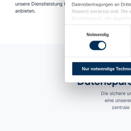
unsere Dienstleistung kostengünstig
soweit mö
Datenübertragungen an Dritt
anbieten.
ermöglicht
Staaten) ansässig sind. Die 
Einstellungen“), alle abgele
Zustimmung in Bezug auf Coo
Einwilligungsauswahl
auf der Website widerrufen w
Notwendig
Impressum
.
Nur notwendige Techno
Datenspars
Die sichere 
eine unsere
zentrale