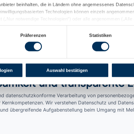
glich. Das System
dem EuroPriSe-Datenschutz
anbieter beinhalten, die in Ländern ohne angemessenes Datensch
 fehlerfreie Anfragen.
ausgezeichnet.
einwilligungsbasierten Technologien können einzeln angenommen 
hnt („Nur notwendige Technologien“) oder alle angenommen („Alle
kies und sonstige Technologien können jederzeit über den dunk
erden. Weitere Informationen finden Sie dort sowie unter
Datens
Präferenzen
Statistiken
Datenschutz
logien
Auswahl bestätigen
amkeit und transparente L
und datenschutzkonforme Verarbeitung von personenbezoge
r Kernkompetenzen. Wir verstehen Datenschutz und Datensi
 und übergreifende Aufgabenstellung beim Umgang mit Me