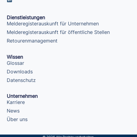
i
n
k
Dienstleistungen
e
Melderegisterauskunft für Unternehmen
d
i
Melderegisterauskunft für öffentliche Stellen
n
Retourenmanagement
Wissen
Glossar
Downloads
Datenschutz
Unternehmen
Karriere
News
Über uns
© 2026 Alle Rechte vorbehalten.