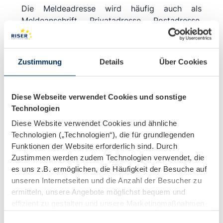
Die Meldeadresse wird häufig auch als
Meldeanschrift, Privatadresse, Postadresse,
Wohnsitz, Erstwohnsitz, Lebensmittelpunkt,
Hauptwohnsitz, Zweitwohnsitz,
Nebenwohnsitz, aktuelle Wohnadresse oder
Zustimmung
Details
Über Cookies
Wohnanschrift bezeichnet.
Funktion der Meldeadresse
Diese Webseite verwendet Cookies und sonstige
Technologien
In erster Linie dient die Meldeadresse dem
Diese Website verwendet Cookies und ähnliche
Einwohnermeldeamt zur Feststellung der
Technologien („Technologien“), die für grundlegenden
Identität und des Wohnorts seiner Einwohner.
Funktionen der Website erforderlich sind. Durch
Darüber hinaus können auch Privatpersonen,
Zustimmen werden zudem Technologien verwendet, die
Unternehmen und Behörden eine Meldeadresse
es uns z.B. ermöglichen, die Häufigkeit der Besuche auf
zu einer gesuchten Person beim
unseren Internetseiten und die Anzahl der Besucher zu
Einwohnermeldeamt einholen.
ermitteln, unsere Angebote möglichst bequem und
effizient zu gestalten und unsere Marketingmaßnahmen
Wozu benötigen Unternehmen Adressdaten
zu unterstützen. Diese Technologien können
vom Einwohnermeldeamt