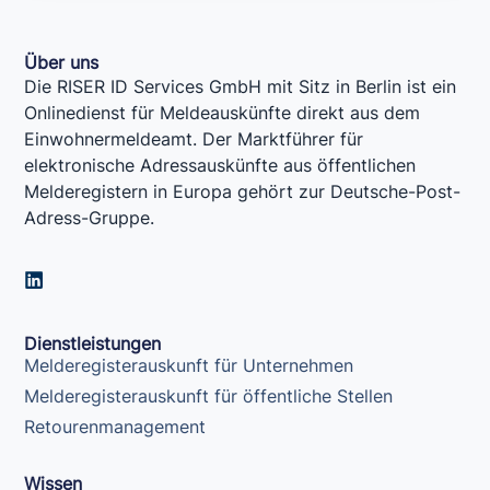
Über uns
Die RISER ID Services GmbH mit Sitz in Berlin ist ein
Onlinedienst für Meldeauskünfte direkt aus dem
Einwohnermeldeamt. Der Marktführer für
elektronische Adressauskünfte aus öffentlichen
Melderegistern in Europa gehört zur Deutsche-Post-
Adress-Gruppe.
L
i
n
k
Dienstleistungen
e
Melderegisterauskunft für Unternehmen
d
i
Melderegisterauskunft für öffentliche Stellen
n
Retourenmanagement
Wissen