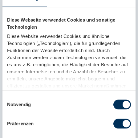
durch Eigentümer, Hausverwaltungen oder
Hauptmieter.
Diese Webseite verwendet Cookies und sonstige
Weiterlesen »
Technologien
Diese Website verwendet Cookies und ähnliche
Technologien („Technologien“), die für grundlegenden
Funktionen der Website erforderlich sind. Durch
Zustimmen werden zudem Technologien verwendet, die
es uns z.B. ermöglichen, die Häufigkeit der Besuche auf
unseren Internetseiten und die Anzahl der Besucher zu
ermitteln, unsere Angebote möglichst bequem und
effizient zu gestalten und unsere Marketingmaßnahmen
zu unterstützen. Diese Technologien können
Einwilligungsauswahl
Datenübertragungen an Drittanbieter beinhalten, die in
Notwendig
Ländern ohne angemessenes Datenschutzniveau (z.B.
Vereinigte Staaten) ansässig sind. Die
einwilligungsbasierten Technologien können einzeln
Präferenzen
angenommen („Einwilligungs-Einstellungen“), alle
abgelehnt („Nur notwendige Technologien“) oder alle