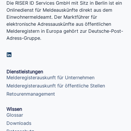
Die RISER ID Services GmbH mit Sitz in Berlin ist ein
Onlinedienst für Meldeauskünfte direkt aus dem
Einwohnermeldeamt. Der Marktführer für
elektronische Adressauskünfte aus öffentlichen
Melderegistern in Europa gehört zur Deutsche-Post-
Adress-Gruppe.
L
i
n
k
Dienstleistungen
e
Melderegisterauskunft für Unternehmen
d
i
Melderegisterauskunft für öffentliche Stellen
n
Retourenmanagement
Wissen
Glossar
Downloads