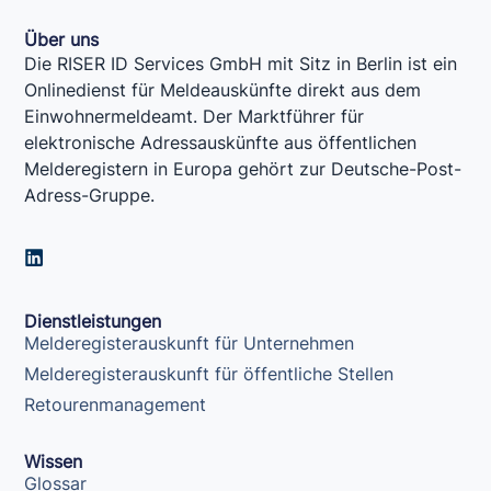
Über uns
Die RISER ID Services GmbH mit Sitz in Berlin ist ein
Onlinedienst für Meldeauskünfte direkt aus dem
Einwohnermeldeamt. Der Marktführer für
elektronische Adressauskünfte aus öffentlichen
Melderegistern in Europa gehört zur Deutsche-Post-
Adress-Gruppe.
L
i
n
k
Dienstleistungen
e
Melderegisterauskunft für Unternehmen
d
i
Melderegisterauskunft für öffentliche Stellen
n
Retourenmanagement
Wissen
Glossar