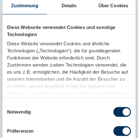
Zustimmung
Details
Über Cookies
Abmeldungen in Österreich können nur in den
kommunalen Melderegistern erfolgen. Auf das
Zentrale Melderegister können nur österreichische
Diese Webseite verwendet Cookies und sonstige
Bürger über die
Technologien
Weiterlesen »
Diese Website verwendet Cookies und ähnliche
Technologien („Technologien“), die für grundlegenden
Funktionen der Website erforderlich sind. Durch
Zustimmen werden zudem Technologien verwendet, die
es uns z.B. ermöglichen, die Häufigkeit der Besuche auf
unseren Internetseiten und die Anzahl der Besucher zu
ermitteln, unsere Angebote möglichst bequem und
effizient zu gestalten und unsere Marketingmaßnahmen
zu unterstützen. Diese Technologien können
Einwilligungsauswahl
Datenübertragungen an Drittanbieter beinhalten, die in
Notwendig
Ländern ohne angemessenes Datenschutzniveau (z.B.
Vereinigte Staaten) ansässig sind. Die
einwilligungsbasierten Technologien können einzeln
Präferenzen
angenommen („Einwilligungs-Einstellungen“), alle